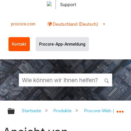
Support
procore.com
Deutschland (Deutsch)
Kontakt
Procore-App-Anmeldung
Globale Hierarchie auf- und zukl
Gl
Startseite
Produkte
Procore-Web (app.pr