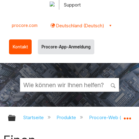
Support
procore.com
Deutschland (Deutsch)
Kontakt
Procore-App-Anmeldung
Globale Hierarchie auf- und zukl
Gl
Startseite
Produkte
Procore-Web (app.pr