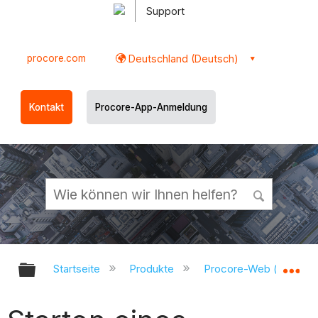
Support
procore.com
Deutschland (Deutsch)
Kontakt
Procore-App-Anmeldung
Globale Hierarchie auf- und zukl
Gl
Startseite
Produkte
Procore-Web (app.pr