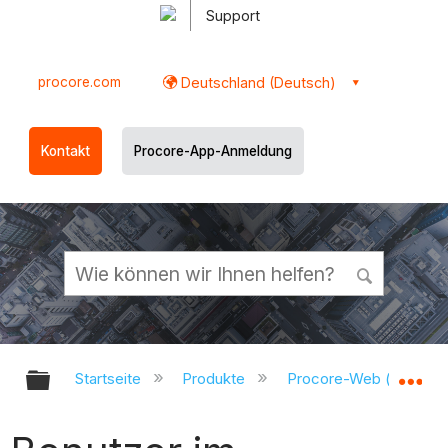
Support
procore.com
Deutschland (Deutsch)
Kontakt
Procore-App-Anmeldung
Globale Hierarchie auf- und zukl
Gl
Startseite
Produkte
Procore-Web (app.pr