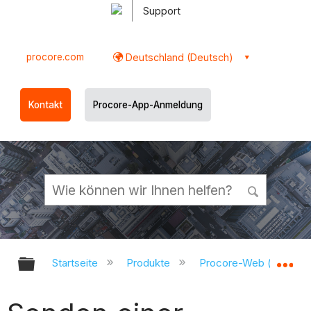
Support
procore.com
Deutschland (Deutsch)
Kontakt
Procore-App-Anmeldung
Globale Hierarchie auf- und zukl
Gl
Startseite
Produkte
Procore-Web (app.pr