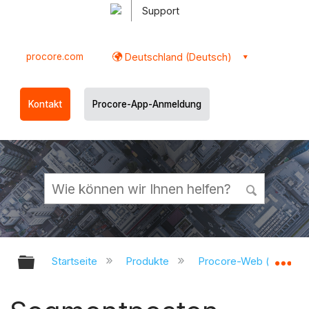
Support
procore.com
Deutschland (Deutsch)
Kontakt
Procore-App-Anmeldung
Globale Hierarchie auf- und zukl
Gl
Startseite
Produkte
Procore-Web (app.pr