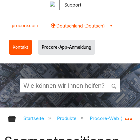
Support
procore.com
Deutschland (Deutsch)
Kontakt
Procore-App-Anmeldung
Globale Hierarchie auf- und zukl
Gl
Startseite
Produkte
Procore-Web (app.pr