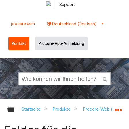
Support
procore.com
Deutschland (Deutsch)
Kontakt
Procore-App-Anmeldung
Globale Hierarchie auf- und zukl
Gl
Startseite
Produkte
Procore-Web (app.pr