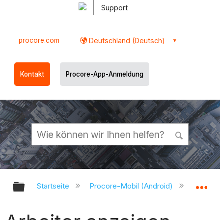
Support
procore.com
Deutschland (Deutsch)
Kontakt
Procore-App-Anmeldung
Globale Hierarchie auf- und zukl
Gl
Startseite
Procore-Mobil (Android)
Procor