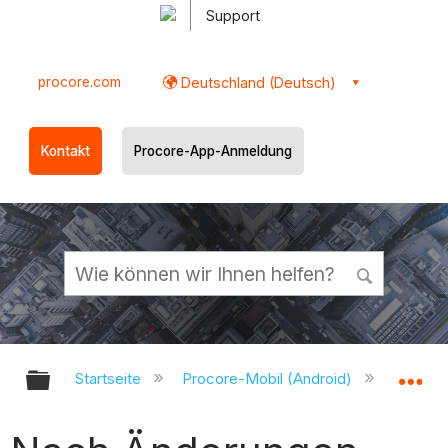
Support
procore.com
Deutschland (Deutsch)
Kontakt
Procore-App-Anmeldung
Globale Hierarchie auf- und zukl
Gl
Startseite
Procore-Mobil (Android)
Procor