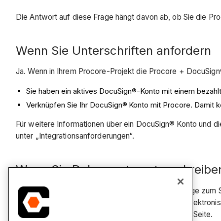
Die Antwort auf diese Frage hängt davon ab, ob Sie die P
Wenn Sie Unterschriften anfordern
Ja. Wenn in Ihrem Procore-Projekt die Procore + DocuSign®
Sie haben ein aktives DocuSign®-Konto mit einem bezah
Verknüpfen Sie Ihr DocuSign®
Konto mit Procore. Damit 
Für weitere Informationen über ein DocuSign®
Konto und di
unter „Integrationsanforderungen“.
Wenn Sie Dokumente unterschreibe
Nein. Wenn ein Procore-Benutzer Ihnen eine Anfrage zum 
Dokument überprüfen und der Verwendung Ihrer elektronisc
Dokumente signieren
auf der DocuSign® Support-Seite.