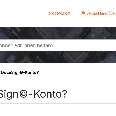
procore.com
Deutschland (De
lappen
n DocuSign©-Konto?
uSign©-Konto?