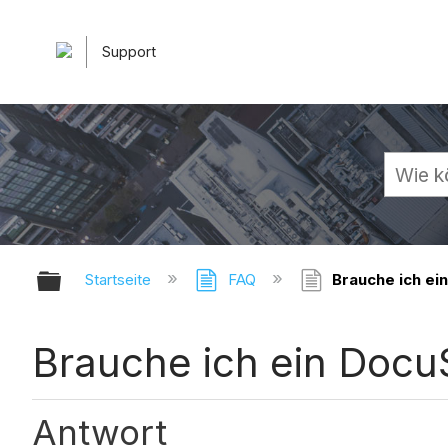
Support
Globale Hierarchie auf- und zuk
Startseite
FAQ
Brauche ich ei
Brauche ich ein Doc
Antwort