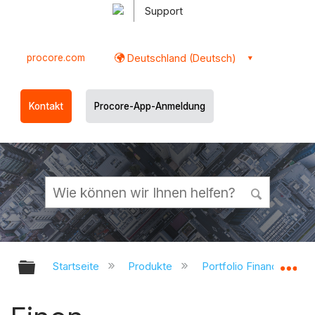
Support
procore.com
Deutschland (Deutsch)
Kontakt
Procore-App-Anmeldung
Globale Hierarchie auf- und zukl
Gl
Startseite
Produkte
Portfolio Financials un