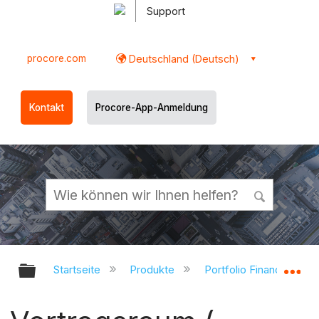
Support
procore.com
Deutschland (Deutsch)
Kontakt
Procore-App-Anmeldung
Globale Hierarchie auf- und zukl
Gl
Startseite
Produkte
Portfolio Financials un