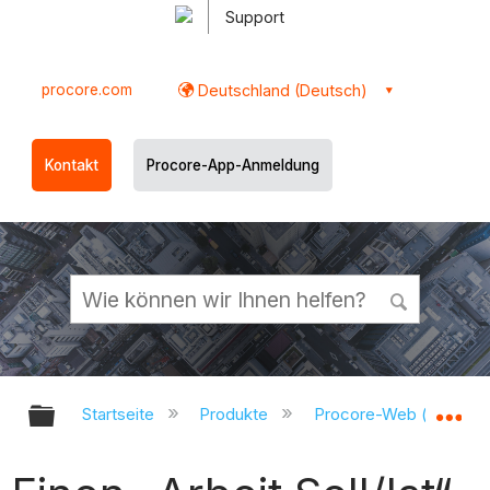
Support
procore.com
Deutschland (Deutsch)
Kontakt
Procore-App-Anmeldung
Globale Hierarchie auf- und zukl
Gl
Startseite
Produkte
Procore-Web (app.pr