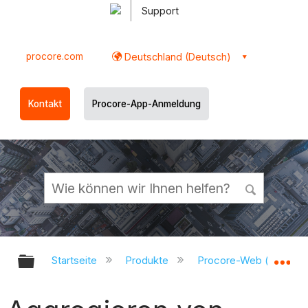
Support
procore.com
Deutschland (Deutsch)
Kontakt
Procore-App-Anmeldung
Globale Hierarchie auf- und zukl
Gl
Startseite
Produkte
Procore-Web (app.pr