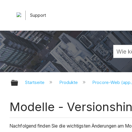
Support
Globale Hierarchie auf- und zuk
Startseite
Produkte
Procore-Web (app
Modelle - Versionshi
Nachfolgend finden Sie die wichtigsten Änderungen am Mo