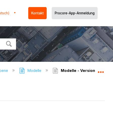
utsch)
Kontakt
Procore-App-Anmeldung
ebene
Modelle
Modelle - Versionshinweis
Glo