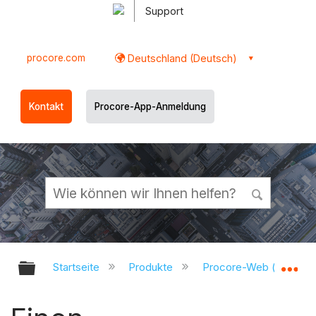
Support
procore.com
Deutschland (Deutsch)
Kontakt
Procore-App-Anmeldung
Globale Hierarchie auf- und zukl
Gl
Startseite
Produkte
Procore-Web (app.pr