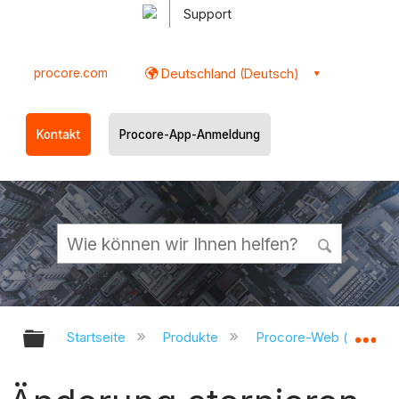
Support
procore.com
Deutschland (Deutsch)
Kontakt
Procore-App-Anmeldung
Globale Hierarchie auf- und zukl
Gl
Startseite
Produkte
Procore-Web (app.pr