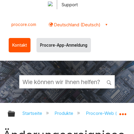
Support
procore.com
Deutschland (Deutsch)
Kontakt
Procore-App-Anmeldung
Globale Hierarchie auf- und zukl
Gl
Startseite
Produkte
Procore-Web (app.pr