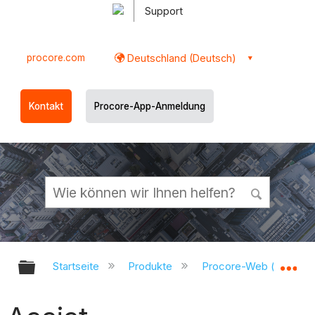
Support
procore.com
Deutschland (Deutsch)
Kontakt
Procore-App-Anmeldung
Globale Hierarchie auf- und zukl
Gl
Startseite
Produkte
Procore-Web (app.pr