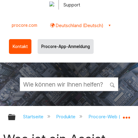
Support
procore.com
Deutschland (Deutsch)
Kontakt
Procore-App-Anmeldung
Globale Hierarchie auf- und zukl
Gl
Startseite
Produkte
Procore-Web (app.pr