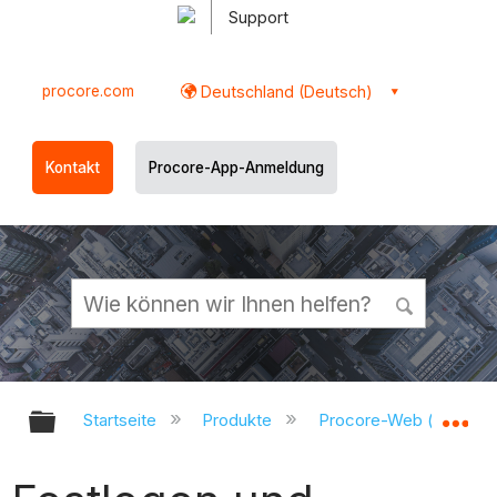
Support
procore.com
Deutschland (Deutsch)
Kontakt
Procore-App-Anmeldung
Globale Hierarchie auf- und zukl
Gl
Startseite
Produkte
Procore-Web (app.pr