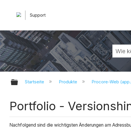
Support
Globale Hierarchie auf- und zuk
Startseite
Produkte
Procore-Web (app
Portfolio - Versionsh
Nachfolgend sind die wichtigsten Änderungen am Adressb