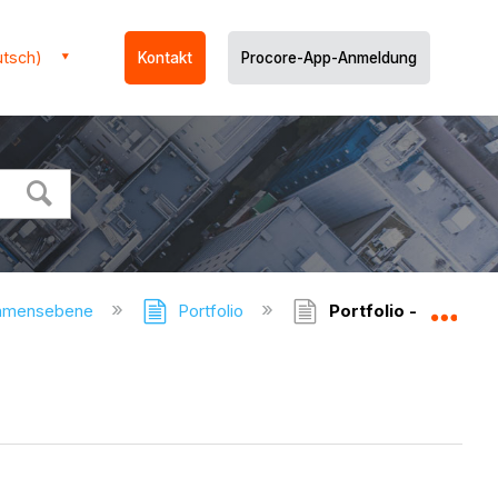
utsch)
Kontakt
Procore-App-Anmeldung
ehmensebene
Portfolio
Portfolio - Version
Glo