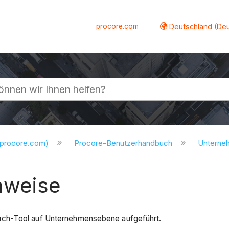
procore.com
Deutschland (De
lappen
.procore.com)
Procore-Benutzerhandbuch
Untern
inweise
uch-Tool auf Unternehmensebene aufgeführt.