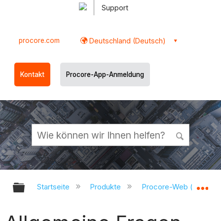
Support
procore.com
Deutschland (Deutsch)
Kontakt
Procore-App-Anmeldung
Globale Hierarchie auf- und zukl
Gl
Startseite
Produkte
Procore-Web (app.pr