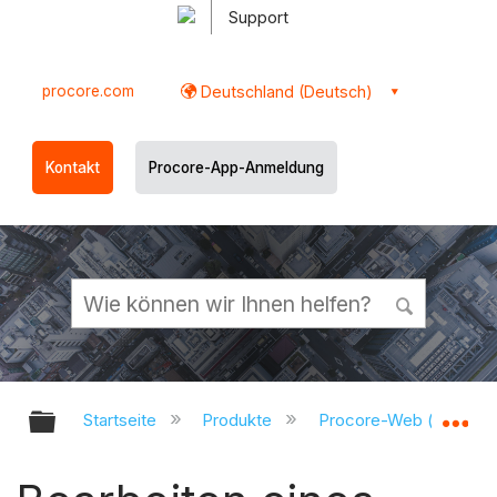
Support
procore.com
Deutschland (Deutsch)
Kontakt
Procore-App-Anmeldung
Globale Hierarchie auf- und zukl
Gl
Startseite
Produkte
Procore-Web (app.pr