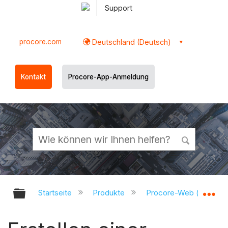
Support
procore.com
Deutschland (Deutsch)
Kontakt
Procore-App-Anmeldung
Globale Hierarchie auf- und zukl
Gl
Startseite
Produkte
Procore-Web (app.pr