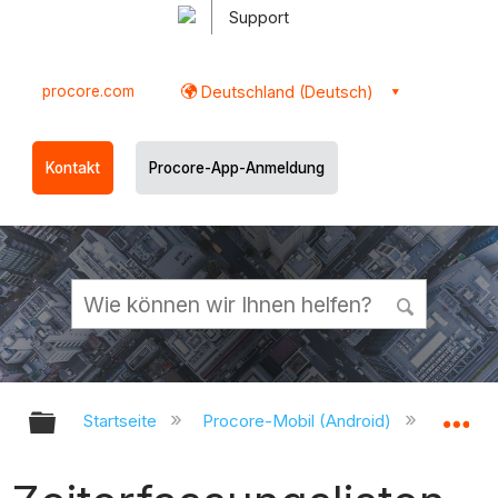
Support
procore.com
Deutschland (Deutsch)
Kontakt
Procore-App-Anmeldung
Globale Hierarchie auf- und zukl
Gl
Startseite
Procore-Mobil (Android)
Procor