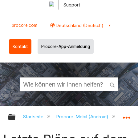
Support
procore.com
Deutschland (Deutsch)
Kontakt
Procore-App-Anmeldung
Globale Hierarchie auf- und zukl
Gl
Startseite
Procore-Mobil (Android)
Procor