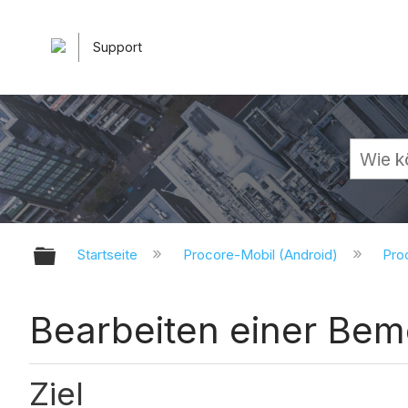
Support
Globale Hierarchie auf- und zuk
Startseite
Procore-Mobil (Android)
Pro
Bearbeiten einer Bem
Ziel