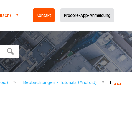
utsch)
Kontakt
Procore-App-Anmeldung
oid)
Beobachtungen - Tutorials (Android)
Bearbeite
Glo