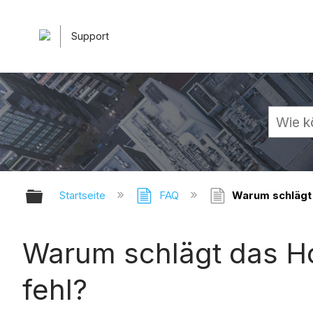
Support
Globale Hierarchie auf- und zuk
Startseite
FAQ
Warum schlägt 
Warum schlägt das H
fehl?