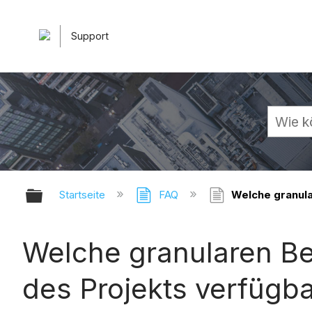
Support
Globale Hierarchie auf- und zuk
Startseite
FAQ
Welche granula
Welche granularen Be
des Projekts verfügb