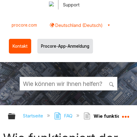
Support
procore.com
Deutschland (Deutsch)
Kontakt
Procore-App-Anmeldung
Globale Hierarchie auf- und zukl
Gl
Startseite
FAQ
Wie funktioniert d