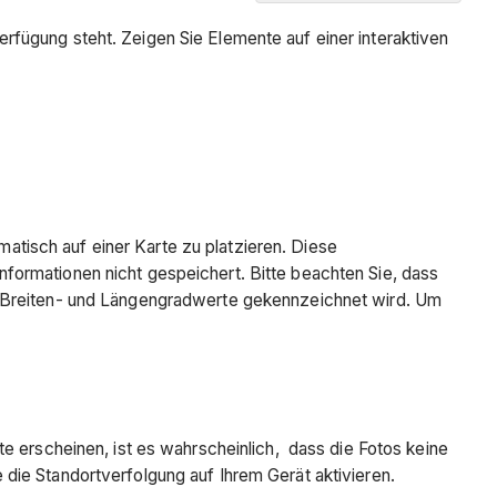
Hintergrund
Verfügung steht. Zeigen Sie Elemente auf einer interaktiven
Antwort
Warum
werden
meine
Artikel
nicht
an
der
tisch auf einer Karte zu platzieren. Diese
richtigen
formationen nicht gespeichert. Bitte beachten Sie, dass
Stelle
e Breiten- und Längengradwerte gekennzeichnet wird. Um
angezeigt?
Tipp
Was
ist
der
e erscheinen, ist es wahrscheinlich, dass die Fotos keine
beste
die Standortverfolgung auf Ihrem Gerät aktivieren.
Weg,