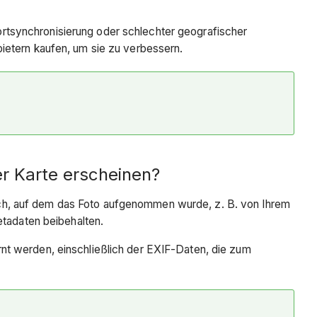
um
rtsynchronisierung oder schlechter geografischer
Fotos
ietern kaufen, um sie zu verbessern.
zu
Procore hinzuzufügen,
damit
sie
auf
der
Karte
erscheinen?
er Karte erscheinen?
Tipp
ch, auf dem das Foto aufgenommen wurde, z. B. von Ihrem
Kann
etadaten beibehalten.
ich
zugeordnete
nt werden, einschließlich der EXIF-Daten, die zum
Daten
zu
inaktiven
Projekten