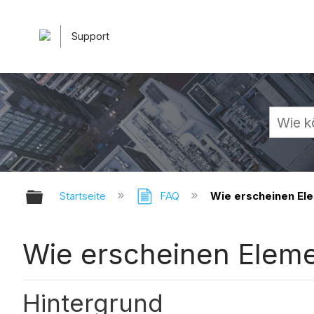
Support
Globale Hierarchie auf- und zuk
Startseite
FAQ
Wie erscheinen Ele
Wie erscheinen Eleme
Hintergrund