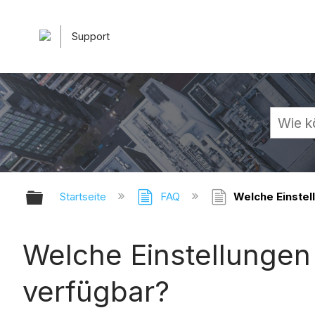
Support
Globale Hierarchie auf- und zuk
Startseite
FAQ
Welche Einstell
Welche Einstellungen 
verfügbar?