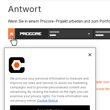
Antwort
Wenn Sie in einem Procore-Projekt arbeiten und zum Portf
Siehe auch
Wie navigiere ich durch die Procore-Tools?
We process your personal information to measure and
Wie ändere ich Unternehmen in der Navigationsleiste vo
improve our sites and service, to assist our marketing
campaigns and to provide personalised content and
Wie füge ich Tools zu meiner Favoritenliste in Procore hi
advertising. By clicking the button on the right, you can
Zu einem bevorzugten Tool navigieren
exercise your privacy rights. For more information see
our privacy notice
Cookie Notice