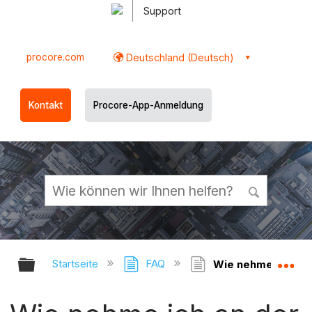
Support
procore.com
Deutschland (Deutsch)
Kontakt
Procore-App-Anmeldung
Globale Hierarchie auf- und zukl
Gl
Startseite
FAQ
Wie nehme ich an 