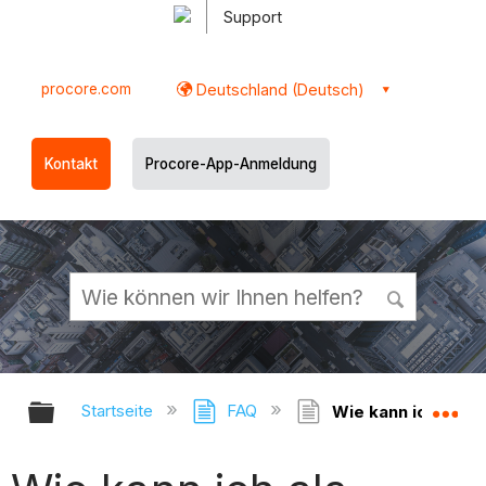
Support
procore.com
Deutschland (Deutsch)
Kontakt
Procore-App-Anmeldung
Globale Hierarchie auf- und zukl
Gl
Startseite
FAQ
Wie kann ich als B