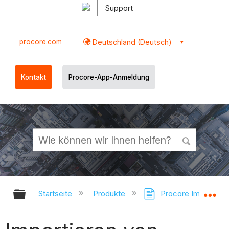
Support
procore.com
Deutschland (Deutsch)
Kontakt
Procore-App-Anmeldung
Globale Hierarchie auf- und zukl
Gl
Startseite
Produkte
Procore Imports