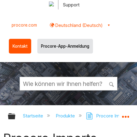
Support
procore.com
Deutschland (Deutsch)
Kontakt
Procore-App-Anmeldung
Globale Hierarchie auf- und zukl
Gl
Startseite
Produkte
Procore Imports