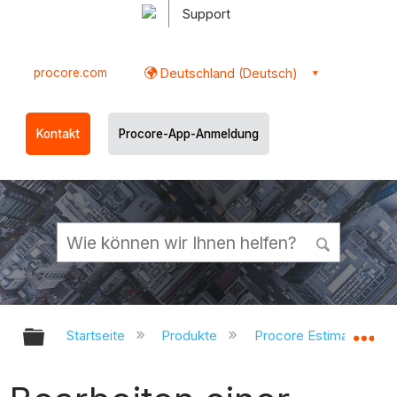
Support
procore.com
Deutschland (Deutsch)
Kontakt
Procore-App-Anmeldung
Globale Hierarchie auf- und zukl
Gl
Startseite
Produkte
Procore Estimating