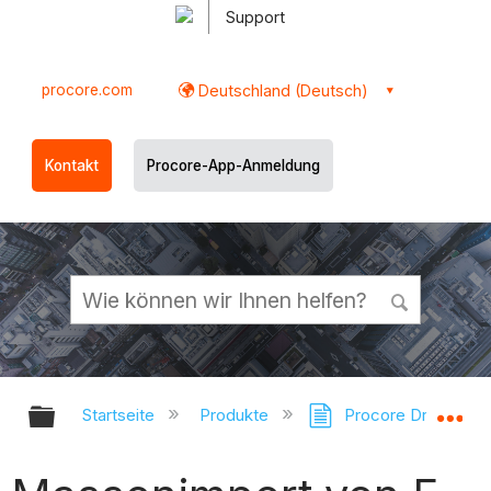
Support
procore.com
Deutschland (Deutsch)
Kontakt
Procore-App-Anmeldung
Globale Hierarchie auf- und zukl
Gl
Startseite
Produkte
Procore Drive