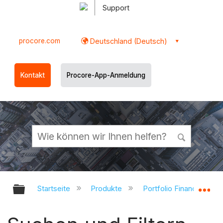
Support
procore.com
Deutschland (Deutsch)
Kontakt
Procore-App-Anmeldung
Globale Hierarchie auf- und zukl
Gl
Startseite
Produkte
Portfolio Financials un