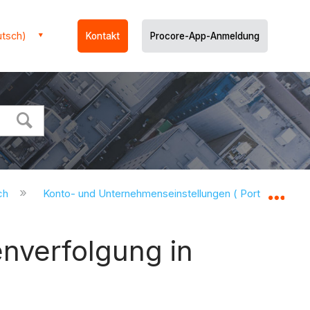
utsch)
Kontakt
Procore-App-Anmeldung
uch
Konto- und Unternehmenseinstellungen ( Portfolio Finan
Glo
enverfolgung in