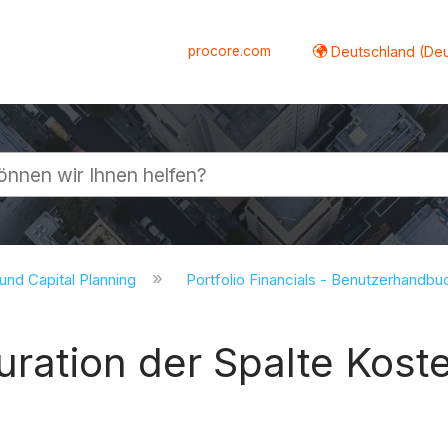
procore.com
Deutschland (De
lappen
 und Capital Planning
Portfolio Financials - Benutzerhandb
guration der Spalte Kost
e