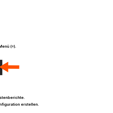
e
Menü (≡)
.
stenberichte
.
nfiguration erstellen
.