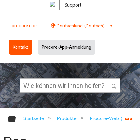
Support
procore.com
Deutschland (Deutsch)
Kontakt
Procore-App-Anmeldung
Globale Hierarchie auf- und zukl
Gl
Startseite
Produkte
Procore-Web (app.pr