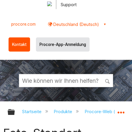
Support
procore.com
Deutschland (Deutsch)
Kontakt
Procore-App-Anmeldung
Globale Hierarchie auf- und zukl
Gl
Startseite
Produkte
Procore-Web (app.pr