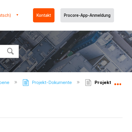
utsch)
Kontakt
Procore-App-Anmeldung
ebene
Projekt-Dokumente
Projektdokument
Glo