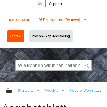
Support
procore.com
Deutschland (Deutsch)
Kontakt
Procore-App-Anmeldung
Globale Hierarchie auf- und zukl
Gl
Startseite
Produkte
Procore-Web (app.pr