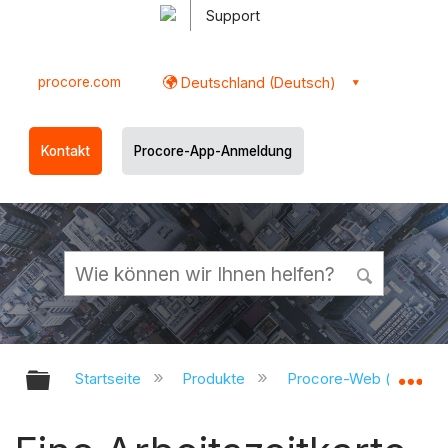
Support
procore.com
Deutschland (Deutsch)
Kontakt
Procore-App-Anmeldung
Globale Hierarchie auf- und zukl
Gl
Startseite
Produkte
Procore-Web (app.pr