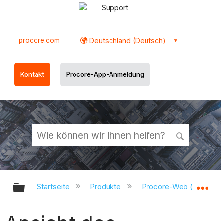
Support
procore.com
Deutschland (Deutsch)
Kontakt
Procore-App-Anmeldung
Globale Hierarchie auf- und zukl
Gl
Startseite
Produkte
Procore-Web (app.pr