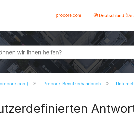
procore.com
Deutschland (De
lappen
.procore.com)
Procore-Benutzerhandbuch
Untern
tzerdefinierten Antwort